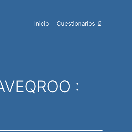
Inicio
Cuestionarios 📄
EAVEQROO :