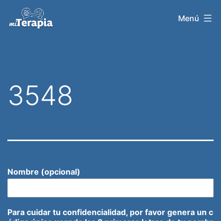
Saltar
Menú
al
contenido
3548
Nombre (opcional)
Para cuidar tu confidencialidad, por favor genera un c